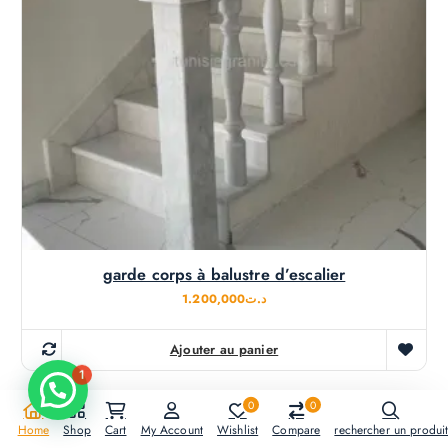
garde corps à balustre d’escalier
1.200,000
د.ت
Ajouter au panier
1
0
0
Home
Shop
Cart
My Account
Wishlist
Compare
rechercher un produi