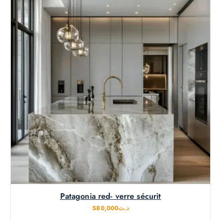
Patagonia red- verre sécurit
580,000
د.ت