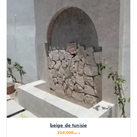
beige de tunisie
220,000
د.ت