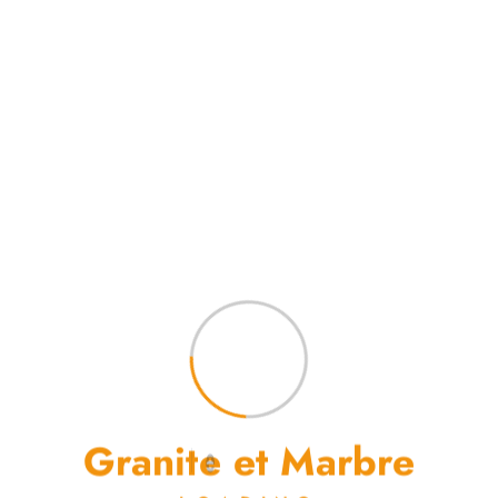
Patagonia Everest- Verre Sécurit
480,000
د.ت
G
r
a
n
i
t
e
e
t
M
a
r
b
r
e
Ajouter au panier