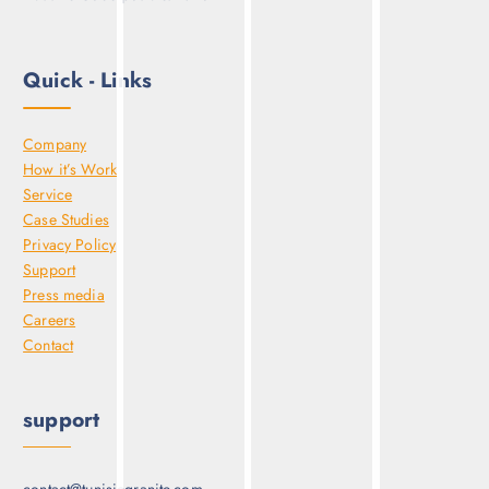
siege sociale :
21 rue Madrid via Fouchana Km 8 Tunis Cijoumi Sidi
Hassine Code postale. 1095
Quick - Links
Company
How it’s Work
Service
Case Studies
Privacy Policy
Support
Press media
Careers