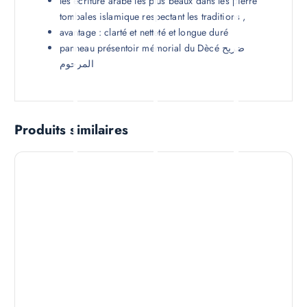
Description
Avis (0)
Description
les écriture arabe les plus beaux dans les pierre
tombales islamique respectant les traditions ,
avantage : clarté et netteté et longue duré
panneau présentoir mémorial du Dècé ضريح
المرحوم
Produits similaires