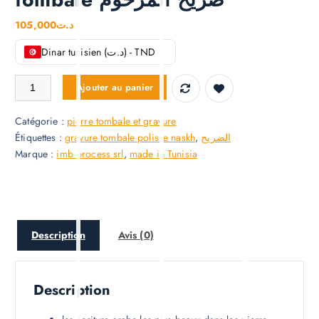
Livre mémorial arabe
tombale ضريح المرحوم
105,000
د.ت
Dinar tunisien (د.ت) - TND
quantité de Livre mémorial arabe tombale ضريح المرحوم
Ajouter au panier
Catégorie :
pierre tombale et gravure
Étiquettes :
gravure tombale polisse naskh
,
الضريح
Marque :
imb process srl
,
made in Tunisia