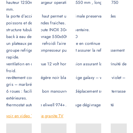
hauteur 1250mm , largeur operationel 550 mm , longueur 750
mm.
la porte d’accès de haut permet un optimale preservation des
poissons et des viandes fraiches.
structure tubulaire toute INOX 304 alimentaire.
back à eau de dégivrage 550x600x250
un plateaux perforé refroidi l’aire froide en continue
groupe refrigeré compresseur puissant assurer la refroidissement
rapide.
ventilation en continue 12 volt hors tension assurant la continuité de
froid.
revêtement corion légère noir blanc beige galaxy – vert – violet –
gris – marbré –
6 roues : facilite un bon manouvre de déplacement sur les terrasse
extérieures.
thermostat automate eliwell 974+. givrage dégivrage assisté
voir en video Tunisie granite TV