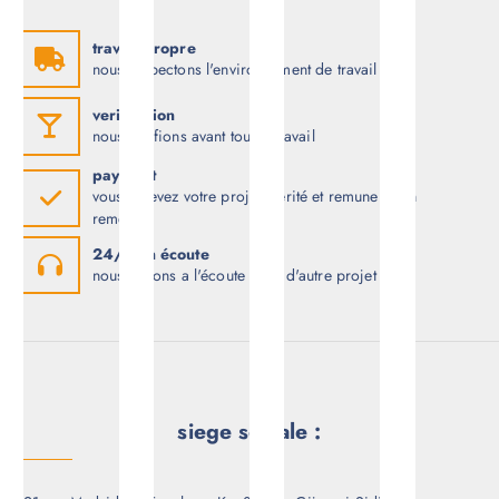
d
e
travail propre
nous respectons l'environnement de travail
l
verification
nous vérifions avant tout le travail
’
payment
vous recevez votre projet mérité et remuneration
a
remercié
r
24/7 en écoute
nous restons a l'écoute pour d'autre projet
t
i
c
siege sociale :
l