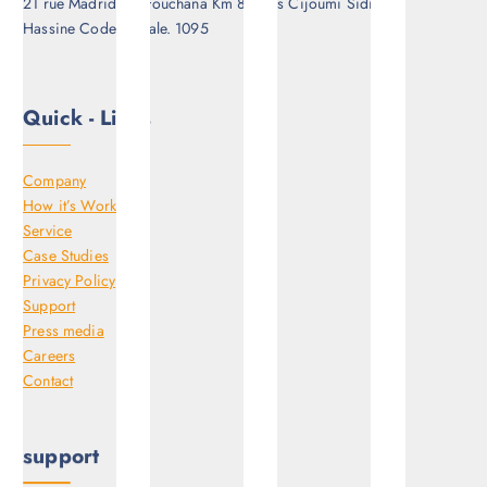
21 rue Madrid via Fouchana Km 8 Tunis Cijoumi Sidi
e
Hassine Code postale. 1095
Quick - Links
Company
How it’s Work
Service
Case Studies
Privacy Policy
Support
Press media
Careers
Contact
support