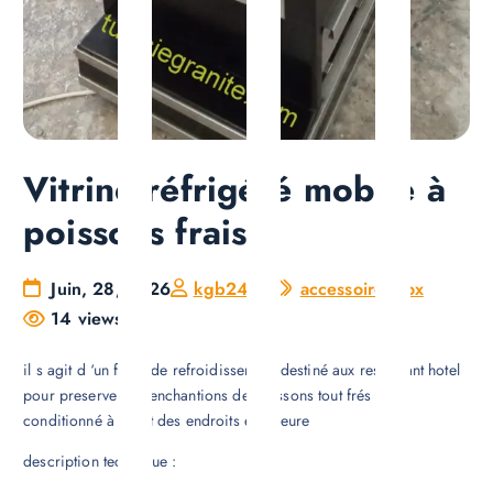
Vitrine réfrigéré mobile à
poissons frais
Juin, 28, 2026
kgb2423
accessoire inox
14 views
il s agit d ‘un frigo de refroidissement destiné aux restaurant hotel
pour preserver les enchantions de poissons tout frés et
conditionné à labrit des endroits extérieure
description technique :