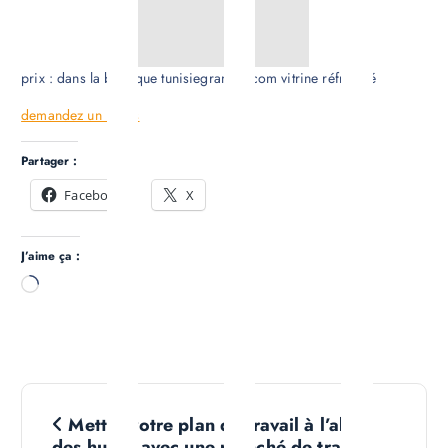
prix : dans la boutique tunisiegranite .com vitrine réfrigéré
demandez un Devis
Partager :
Facebook
X
J’aime ça :
C
h
a
r
g
N
e
Mettre votre plan de travail à l’abris
m