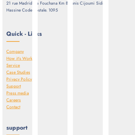
21 rue Madrid via Fouchana Km 8 Tunis Cijoumi Sidi
Hassine Code postale. 1095
Quick - Links
Company
How it’s Work
Service
Case Studies
Privacy Policy
Support
Press media
Careers
Contact
support