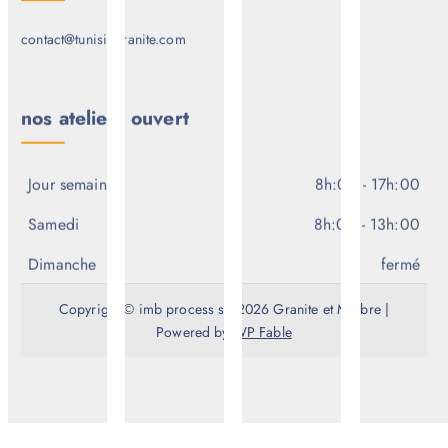
contact@tunisiegranite.com
nos ateliers ouvert
Jour semaine
8h:00 - 17h:00
Samedi
8h:00 - 13h:00
Dimanche
fermé
Copyright © imb process srl 2026 Granite et Marbre |
Powered by
WP Fable