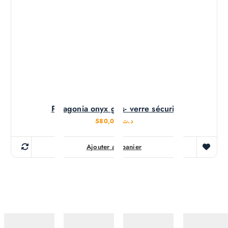
Patagonia onyx gris- verre sécurit
580,000
د.ت
Ajouter au panier