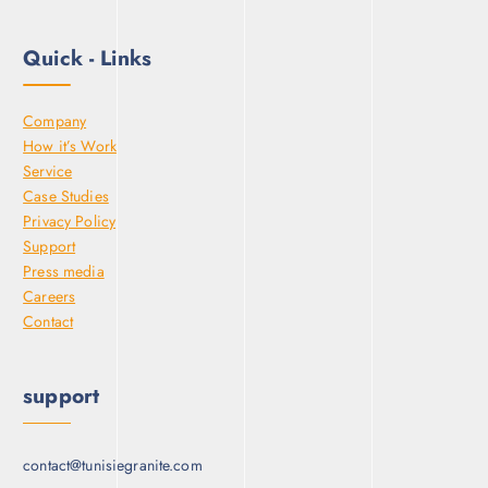
Quick - Links
Company
How it’s Work
Service
Case Studies
Privacy Policy
Support
Press media
Careers
Contact
support
contact@tunisiegranite.com