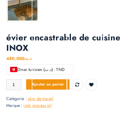
évier encastrable de cuisine
INOX
480,000
د.ت
Dinar tunisien (د.ت) - TND
quantité de évier encastrable de cuisine INOX
Ajouter au panier
Catégorie :
plan de travail
Marque :
imb process srl