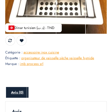
évier humide organisateur
vaiselle
Dinar tunisien (د.ت) - TND
Catégorie :
accessoire inox cuisine
Étiquette :
organisateur de vaisselle sèche vaisselle humide
Marque :
imb process srl
Avis (0)
Avis