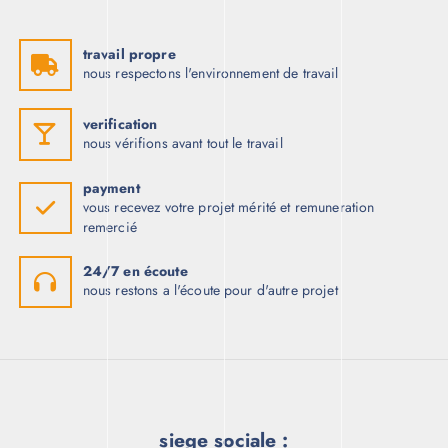
t
t
a
i
:
t
د
travail propre
.
nous respectons l'environnement de travail
:
ت
د
.
3
ت
.
verification
0
nous vérifions avant tout le travail
3
0
.
0
3
,
payment
0
0
vous recevez votre projet mérité et remuneration
0
0
remercié
,
0
0
.
0
24/7 en écoute
0
.
nous restons a l'écoute pour d'autre projet
siege sociale :