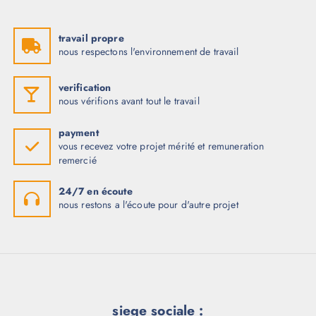
t
t
a
i
:
t
د
travail propre
.
nous respectons l'environnement de travail
:
ت
د
.
6
ت
2
verification
0
nous vérifions avant tout le travail
6
,
3
0
0
0
payment
,
0
vous recevez votre projet mérité et remuneration
0
.
remercié
0
0
.
24/7 en écoute
nous restons a l'écoute pour d'autre projet
siege sociale :