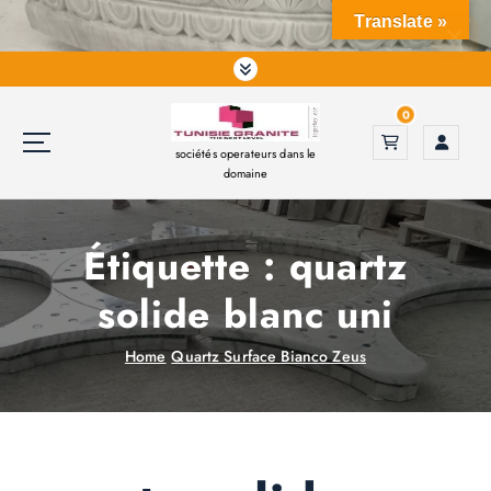
S
Translate »
k
i
p
t
0
o
sociétés operateurs dans le
c
domaine
o
n
t
Étiquette :
quartz
e
n
solide blanc uni
t
Home
Quartz Surface Bianco Zeus