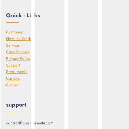
Quick - Links
Company
How it’s Work
Service
Case Studies
Privacy Policy
Support
Press media
Careers
Contact
support
contact@tunisiegranite.com