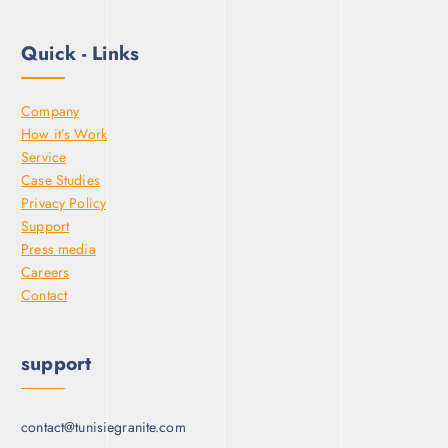
Quick - Links
Company
How it’s Work
Service
Case Studies
Privacy Policy
Support
Press media
Careers
Contact
support
contact@tunisiegranite.com