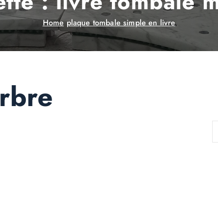
ette :
livre tombale 
Home
plaque tombale simple en livre
arbre