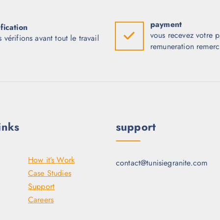
payment
fication
vous recevez votre pr
 vérifions avant tout le travail
remuneration remerc
inks
support
How it’s Work
contact@tunisiegranite.com
Case Studies
Support
Careers