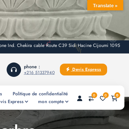
Translate »
one Ind. Chekira cable Route C39 Sidi Hacine Cijoumi 1095
phone :
Devis Express
+216 51337940
és
Politique de confidentialité
0
0
0
vis Express
mon compte