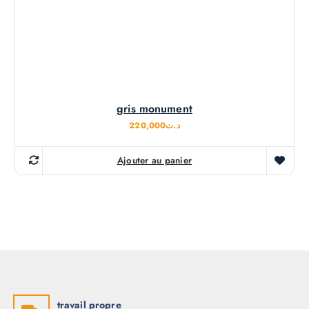
gris monument
220,000
د.ت
Ajouter au panier
travail propre