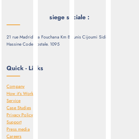
siege sociale :
21 rue Madrid via Fouchana Km 8 Tunis Cijoumi Sidi
Hassine Code postale. 1095
Quick - Links
Company
How it’s Work
Service
Case Studies
Privacy Policy
Support
Press media
Careers