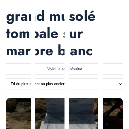
grand musolé
tombale sur
marbre blanc
Voici le seul résultat