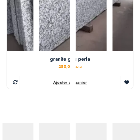
granite gris perla
280,000
د.ت
Ajouter au panier