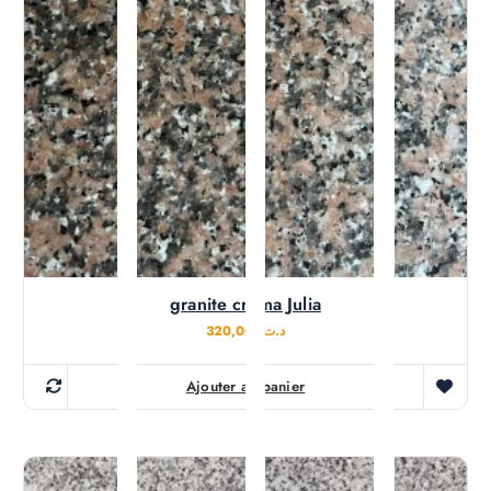
granite créma Julia
320,000
د.ت
Ajouter au panier