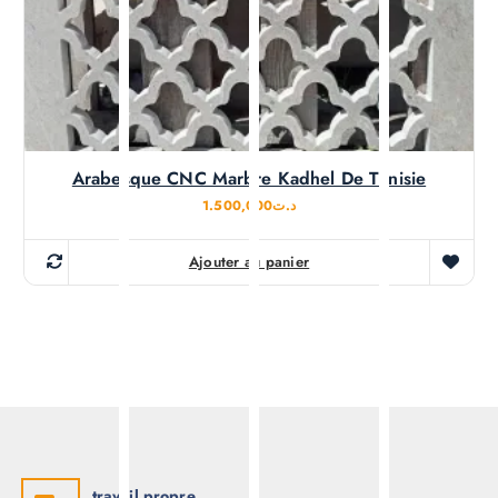
Arabesque CNC Marbre Kadhel De Tunisie
1.500,000
د.ت
Ajouter au panier