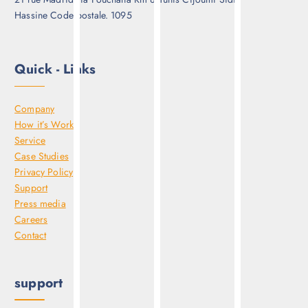
siege sociale :
21 rue Madrid via Fouchana Km 8 Tunis Cijoumi Sidi
Hassine Code postale. 1095
Quick - Links
Company
How it’s Work
Service
Case Studies
Privacy Policy
Support
Press media