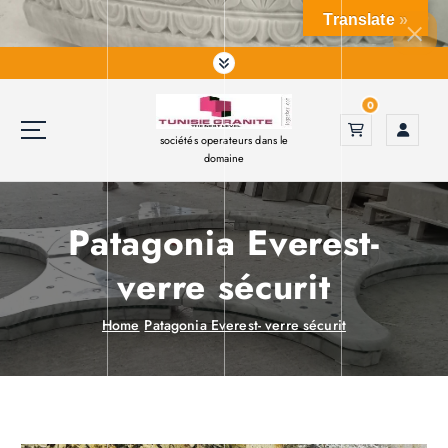
S
Translate »
k
i
p
t
0
o
sociétés operateurs dans le
c
domaine
o
n
t
Patagonia Everest-
e
n
verre sécurit
t
Home
Patagonia Everest- verre sécurit