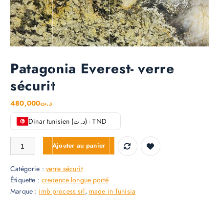
Patagonia Everest- verre
sécurit
480,000
د.ت
Dinar tunisien (د.ت) - TND
quantité de Patagonia Everest- verre sécurit
Ajouter au panier
Catégorie :
verre sécurit
Étiquette :
credence longue porté
Marque :
imb process srl
,
made in Tunisia