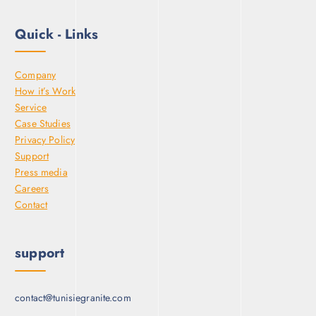
Quick - Links
Company
How it’s Work
Service
Case Studies
Privacy Policy
Support
Press media
Careers
Contact
support
contact@tunisiegranite.com